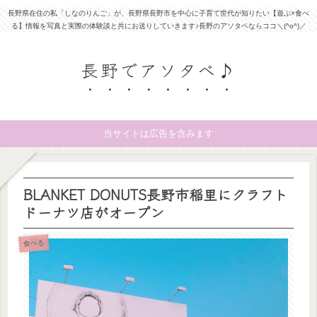
長野県在住の私「しなのりんご」が、長野県長野市を中心に子育て世代が知りたい【遊ぶ×食べ
る】情報を写真と実際の体験談と共にお送りしていきます♪長野のアソタベならココ＼(^o^)／
長野でアソタベ♪
当サイトは広告を含みます
BLANKET DONUTS長野市稲里にクラフト
ドーナツ店がオープン
食べる