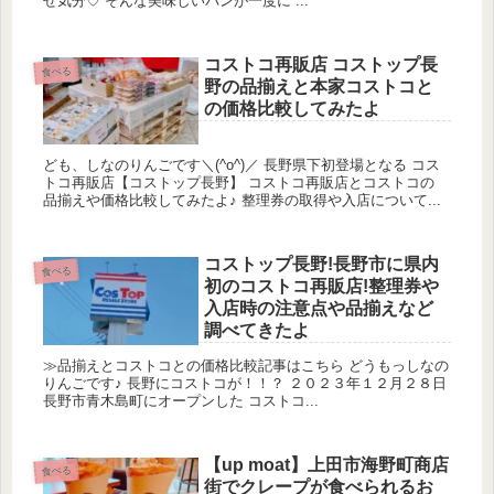
せ気分♡ そんな美味しいパンが一度に ...
コストコ再販店 コストップ長
食べる
野の品揃えと本家コストコと
の価格比較してみたよ
ども、しなのりんごです＼(^o^)／ 長野県下初登場となる コス
トコ再販店【コストップ長野】 コストコ再販店とコストコの
品揃えや価格比較してみたよ♪ 整理券の取得や入店について...
コストップ長野!長野市に県内
食べる
初のコストコ再販店!整理券や
入店時の注意点や品揃えなど
調べてきたよ
≫品揃えとコストコとの価格比較記事はこちら どうもっしなの
りんごです♪ 長野にコストコが！！？ ２０２３年１２月２８日
長野市青木島町にオープンした コストコ...
【up moat】上田市海野町商店
食べる
街でクレープが食べられるお