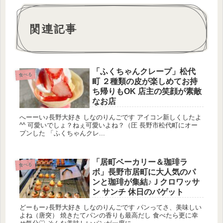
関連記事
「ふくちゃんクレープ」松代
食べる
町 ２種類の皮が楽しめてお持
ち帰りもOK 店主の笑顔が素敵
なお店
へーーい♪長野大好き しなのりんごです アイコン新しくしたよ
^^ 可愛いでしょ？ねぇ可愛いよね？（圧 長野市松代町にオー
プンした 「ふくちゃんクレ...
「居町ベーカリー＆珈琲ラ
食べる
ボ」長野市居町に大人気のパ
ンと珈琲が集結♪Ｊクロワッサ
ン サンチ 休日のバゲット
どーもー♪長野大好き しなのりんごです パンってさ、美味しい
よね（唐突） 焼きたてパンの香りも最高だし 食べたら更に幸