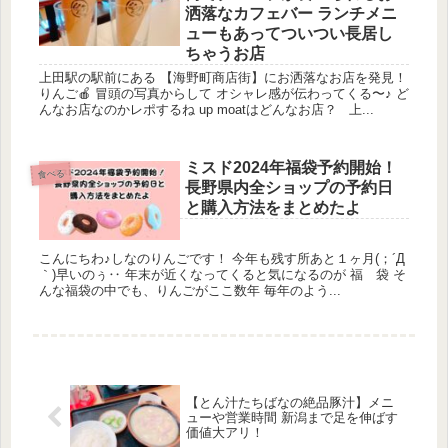
洒落なカフェバー ランチメニ
ューもあってついつい長居し
ちゃうお店
上田駅の駅前にある 【海野町商店街】にお洒落なお店を発見！
りんご🍎 冒頭の写真からして オシャレ感が伝わってくる〜♪ ど
んなお店なのかレポするね up moatはどんなお店？ 上...
ミスド2024年福袋予約開始！
食べる
長野県内全ショップの予約日
と購入方法をまとめたよ
こんにちわ♪しなのりんごです！ 今年も残す所あと１ヶ月(；´Д
｀)早いのぅ‥ 年末が近くなってくると気になるのが 福 袋 そ
んな福袋の中でも、りんごがここ数年 毎年のよう...
【とん汁たちばなの絶品豚汁】メニ
ューや営業時間 新潟まで足を伸ばす
価値大アリ！