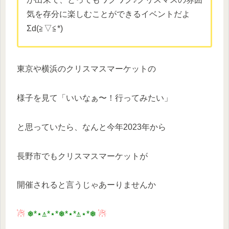
気を存分に楽しむことができ
るイベントだよ
Σd(≧︎▽︎≦︎*)
東京や横浜のクリスマスマーケットの
様子を見て「いいなぁ〜！行ってみたい」
と思っていたら、なんと今年2023年から
長野市でもクリスマスマーケットが
開催されると言うじゃあーりませんか
☃︎
❅*⋆⍋*⋆*❅*⋆*⍋⋆*❅
☃︎