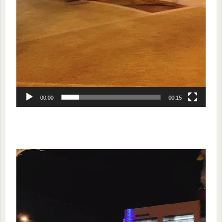
00:00
00:15
動
画
プ
レ
ー