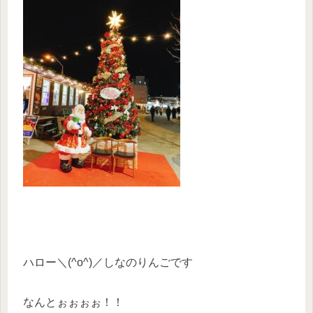
ハロー＼(^o^)／しなのりんごです
なんとぉぉぉぉ！！