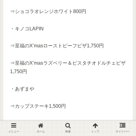
⇒ショコラオレンジホワイト800円
・キノコLAPIN
⇒至福のX’masローストビーフピザ1,750円
⇒至福のX’masラズベリー＆ピスタチオドルチェピザ
1,750円
・あずまや
⇒カップステーキ1,500円
・焼き芋みつや
メニュー
ホーム
検索
トップ
サイドバー