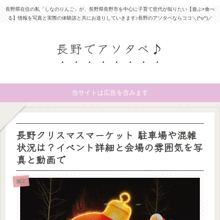
長野県在住の私「しなのりんご」が、長野県長野市を中心に子育て世代が知りたい【遊ぶ×食べ
る】情報を写真と実際の体験談と共にお送りしていきます♪長野のアソタベならココ＼(^o^)／
長野でアソタベ♪
当サイトは広告を含みます
長野クリスマスマーケット 駐車場や混雑
状況は？イベント詳細と会場の雰囲気を写
真と動画で
遊ぶ