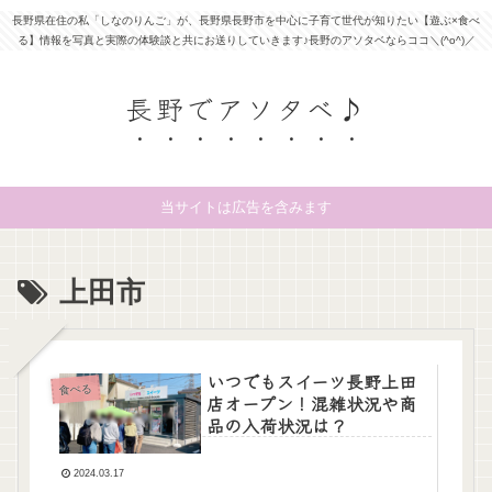
長野県在住の私「しなのりんご」が、長野県長野市を中心に子育て世代が知りたい【遊ぶ×食べ
る】情報を写真と実際の体験談と共にお送りしていきます♪長野のアソタベならココ＼(^o^)／
長野でアソタベ♪
当サイトは広告を含みます
上田市
いつでもスイーツ長野上田
食べる
店オープン！混雑状況や商
品の入荷状況は？
2024.03.17